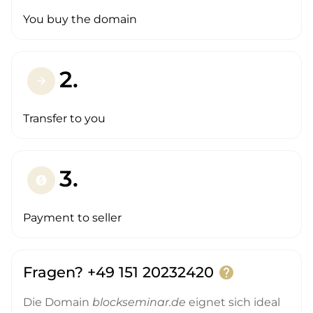
You buy the domain
2.
arrow_forward
Transfer to you
3.
paid
Payment to seller
Fragen? +49 151 20232420
help
Die Domain
blockseminar.de
eignet sich ideal