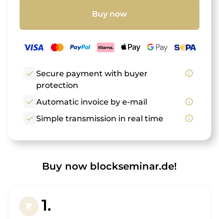
Buy now
check
Secure payment with buyer
info_outline
protection
check
Automatic invoice by e-mail
info_outline
check
Simple transmission in real time
info_outline
Buy now blockseminar.de!
1.
shopping_cart