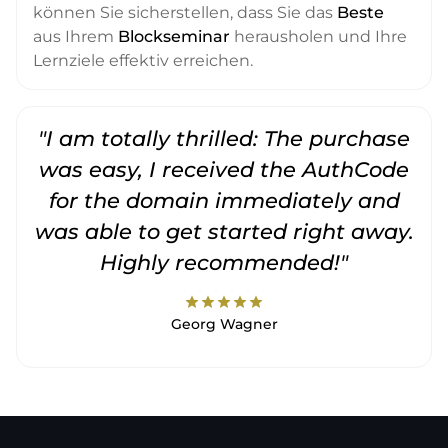
können Sie sicherstellen, dass Sie das
Beste
aus Ihrem
Blockseminar
herausholen und Ihre
Lernziele effektiv erreichen.
"I am totally thrilled: The purchase
"
was easy, I received the AuthCode
for the domain immediately and
was able to get started right away.
Highly recommended!"
star
star
star
star
star
Georg Wagner