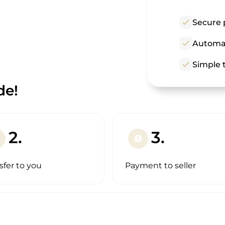
check
Secure 
check
Automat
check
Simple t
de!
2.
3.
paid
sfer to you
Payment to seller