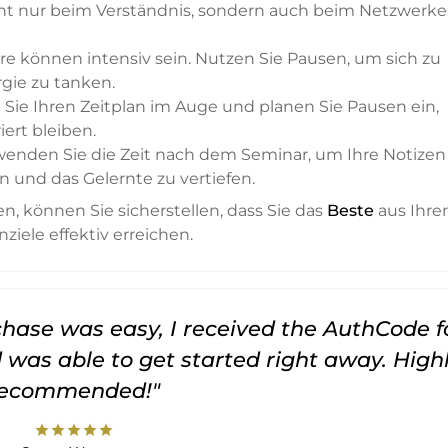
nicht nur beim Verständnis, sondern auch beim Netzwerk
re können intensiv sein. Nutzen Sie Pausen, um sich zu
gie zu tanken.
n Sie Ihren Zeitplan im Auge und planen Sie Pausen ein,
iert bleiben.
rwenden Sie die Zeit nach dem Seminar, um Ihre Notizen
n und das Gelernte zu vertiefen.
n, können Sie sicherstellen, dass Sie das
Beste
aus Ihr
ziele effektiv erreichen.
rchase was easy, I received the AuthCode f
was able to get started right away. High
recommended!"
star
star
star
star
star