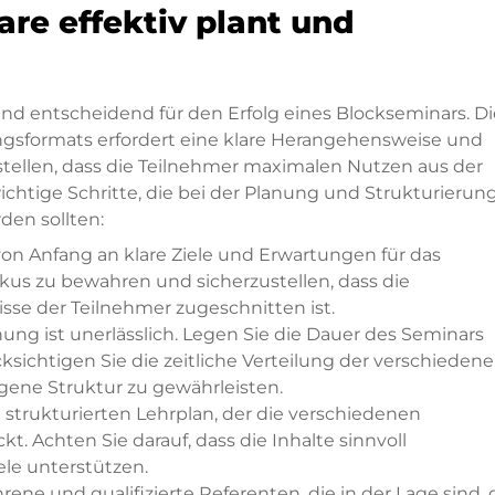
re effektiv plant und
ind entscheidend für den Erfolg eines Blockseminars. Di
ngsformats erfordert eine klare Herangehensweise und
ustellen, dass die Teilnehmer maximalen Nutzen aus der
wichtige Schritte, die bei der Planung und Strukturierun
den sollten:
 von Anfang an klare Ziele und Erwartungen für das
okus zu bewahren und sicherzustellen, dass die
isse der Teilnehmer zugeschnitten ist.
anung ist unerlässlich. Legen Sie die Dauer des Seminars
ksichtigen Sie die zeitliche Verteilung der verschieden
ne Struktur zu gewährleisten.
n strukturierten Lehrplan, der die verschiedenen
 Achten Sie darauf, dass die Inhalte sinnvoll
ele unterstützen.
hrene und qualifizierte Referenten, die in der Lage sind, 