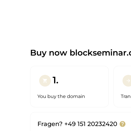
Buy now blockseminar.
1.
shopping_cart
arrow_forward
You buy the domain
Tran
Fragen? +49 151 20232420
help