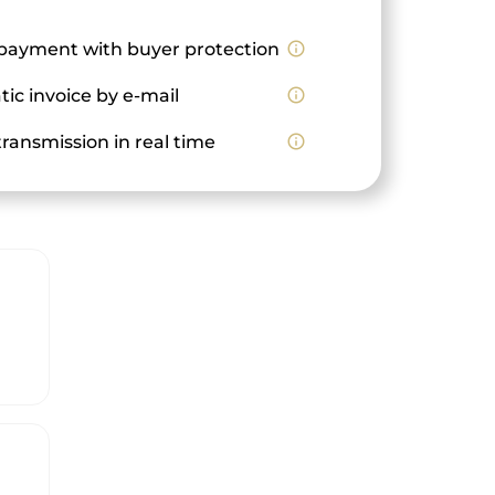
payment with buyer protection
info_outline
ic invoice by e-mail
info_outline
ransmission in real time
info_outline