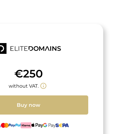
€250
info_outline
without VAT.
Buy now