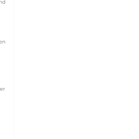
und
gen
er